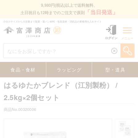
9,980円(税込)以上で送料無料、
「当日発送」
土日祝日も12時までのご注文で原則
小分けサイズから大容量まで製菓・製パン材料・包装資材・消耗品の業務⽤仕⼊れサイト
ログイン
メニュー
食品・食材
ラッピング
型・道具
はるゆたかブレンド（江別製粉）
/
2.5kg×2個セット
商品No.00320006