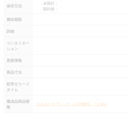
未開封：
保存方法
開封後：
賞味期限
詳細
コンタミネー
ション
更新情報
商品寸法
取寄せリード
タイム
構成品商品情
はるゆたかブレンド（江別製粉） / 2.5kg
報