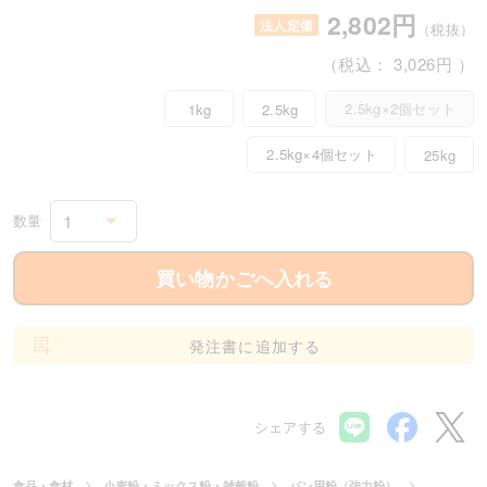
2,802円
法人定価
（税抜）
（税込：
3,026円
）
2.5kg×2個セット
1kg
2.5kg
2.5kg×4個セット
25kg
1
数量
買い物かごへ入れる
発注書に追加する
シェアする
食品・食材
小麦粉・ミックス粉・雑穀粉
パン用粉（強力粉）