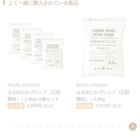
よく一緒に購入されている商品
商品No.00320008
商品No.00320002
はるゆたかブレンド（江別
はるゆたかブレンド（江別
製粉） / 2.5kg×4個セット
製粉） / 2.5kg
6,053円
(税込)
1,513円
(税込)
法人定価
法人定価
Item
em
item
item
item
item
item
item
item
item
item
item
item
item
item
item
item
item
item
item
item
item
ite
1
14
15
16
17
18
19
20
21
22
23
24
25
26
27
28
29
30
31
32
33
34
of