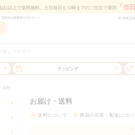
「当
円(税込)以上で送料無料、
土日祝日も12時までのご注文で原則
・消耗品の業務⽤仕⼊れサイト
富澤商店
ラッピング
・送料
お届け・送料
送料について
商品の出荷・配送につい