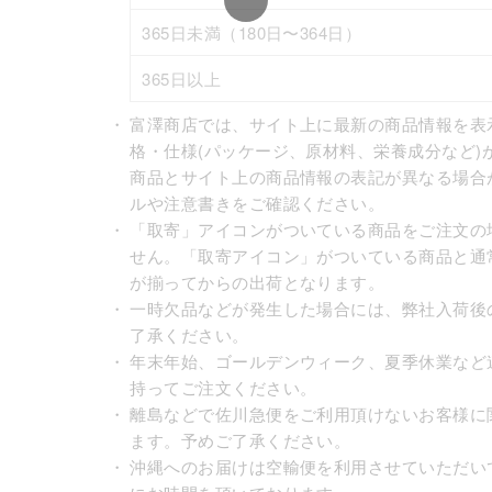
365日未満（180日〜364日）
365日以上
・
富澤商店では、サイト上に最新の商品情報を表
格・仕様(パッケージ、原材料、栄養成分など)
商品とサイト上の商品情報の表記が異なる場合
ルや注意書きをご確認ください。
・
「取寄」アイコンがついている商品をご注文の
せん。「取寄アイコン」がついている商品と通
が揃ってからの出荷となります。
・
一時欠品などが発生した場合には、弊社入荷後
了承ください。
・
年末年始、ゴールデンウィーク、夏季休業など
持ってご注文ください。
・
離島などで佐川急便をご利用頂けないお客様に
ます。予めご了承ください。
・
沖縄へのお届けは空輸便を利用させていただい