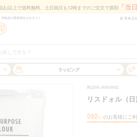
「当
円(税込)以上で送料無料、
土日祝日も12時までのご注文で原則
・消耗品の業務⽤仕⼊れサイト
富澤商店
ラッピング
商品No.00009002
リスドォル（日
592
のお客様にご
社