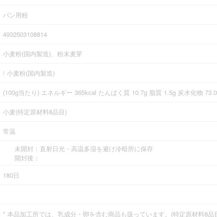
パン用粉
4932503108814
小麦粉(国内製造)、粉末麦芽
/ 小麦粉(国内製造)
(100g当たり) エネルギー 365kcal たんぱく質 10.7g 脂質 1.5g 炭水化物 7
小麦(特定原材料8品目)
常温
未開封：直射日光・高温多湿を避け冷暗所に保存
開封後：
180日
* 本品加工所では、乳成分・卵を含む商品も扱っています。(特定原材料8品目