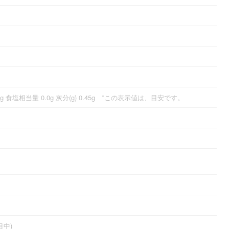
3.0g 食塩相当量 0.0g 灰分(g) 0.45g *この表示値は、目安です。
中)