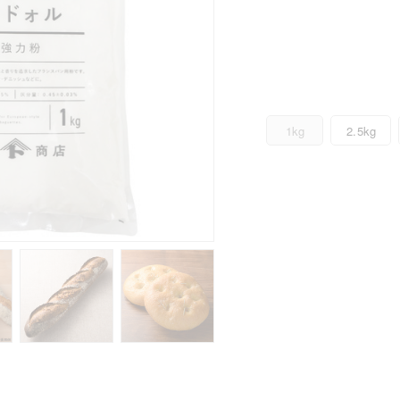
1kg
2.5kg