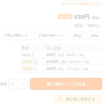
アイコンの説明はこちら
539円
法人定価
（税抜）
（税込：
582円
）
2.5kg×2個セット
2.5kg×4個セット
250g
25kg
数量
法人定価
1kg以上
539円
/ kg
（税込：582円）
2.5kg以上
419.2円
/ kg
（税込：452.4円）
25kg以上
294円
/ kg
（税込：317.52円）
買い物かごへ入れる
1
数量
発注書に追加する