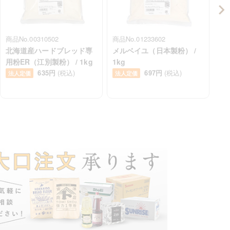
商品No.00310502
商品No.01233602
商品
北海道産ハードブレッド専
メルベイユ（日本製粉） /
マ
用粉ER（江別製粉） / 1kg
1kg
法
635円
(税込)
697円
(税込)
法人定価
法人定価