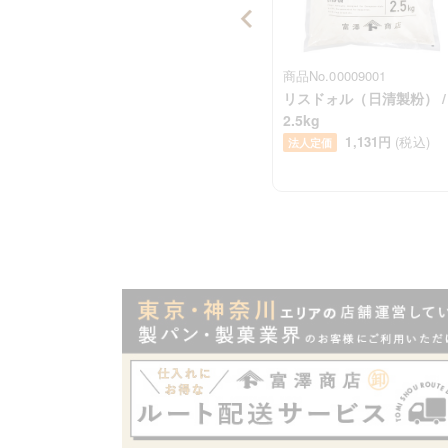
商品No.01280500
商品No.00009001
トルコ
北海道スキムミルク /
リスドォル（日清製粉） /
6g×10
2.5kg
込)
338円
(税込)
1,131円
(税込)
法人定価
法人定価
Item
1
of
100