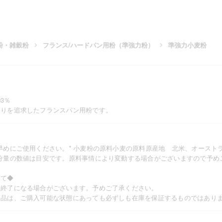
粉・雑穀粉
フランス/ハードパン用粉（準強力粉）
準強力小麦粉
03％
香りを追求したフランスパン用粉です。
早めにご使用ください。* 小麦粉の原料小麦の原料原産地 北米、オースト
分量の数値は目安です。原料事情により変動する場合がございますので予め
いて◆
売終了になる場合がございます。予めご了承ください。
商品は、ご購入可能な状態にあっても必ずしも在庫を保証するものではあり