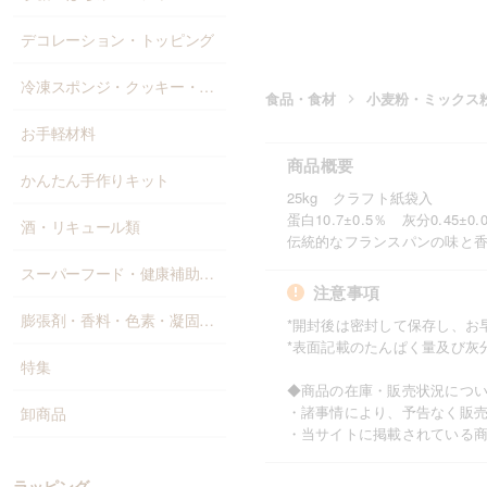
デコレーション・トッピング
冷凍スポンジ・クッキー・パン
食品・食材
小麦粉・ミックス
お手軽材料
商品概要
かんたん手作りキット
25kg クラフト紙袋入
蛋白10.7±0.5％ 灰分0.45±0.
酒・リキュール類
伝統的なフランスパンの味と
スーパーフード・健康補助食品
注意事項
膨張剤・香料・色素・凝固剤・添加物
*開封後は密封して保存し、お
*表面記載のたんぱく量及び灰
特集
◆商品の在庫・販売状況につ
・諸事情により、予告なく販
卸商品
・当サイトに掲載されている
ラッピング