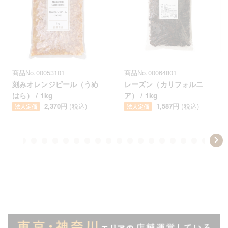
商品No.00053101
商品No.00064801
刻みオレンジピール（うめ
レーズン（カリフォルニ
はら） / 1kg
ア） / 1kg
2,370円
(税込)
1,587円
(税込)
法人定価
法人定価
Item
em
item
item
item
item
item
item
item
item
item
item
item
item
item
item
item
item
item
item
item
item
ite
1
14
15
16
17
18
19
20
21
22
23
24
25
26
27
28
29
30
31
32
33
34
of
50