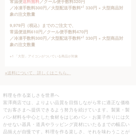
常温便
送料無料
／クール便手数料320円
※1
／冷凍手数料300円／大型配送手数料
330円 × 大型商品対
象の注文数量
9,979円（税込）までのご注文で、
常温便送料610円／クール便手数料470円
※1
／冷凍手数料300円／大型配送手数料
330円 × 大型商品対
象の注文数量
※1 「大型」アイコンがついている商品が対象
※送料について、詳しくはこちら。
料理を作る楽しさを世界へ
富澤商店では、よりよい品質を目指しながら常に適正な価格
でお客さまへ提供できるよう努力を続けています。製菓・製
パン材料を中心とした食材をはじめパン・お菓子作りには欠
かせない器具・道具やラッピング資材にいたるまでの幅広い
品揃えが自慢です。料理を作る楽しさ、それを味わうことが