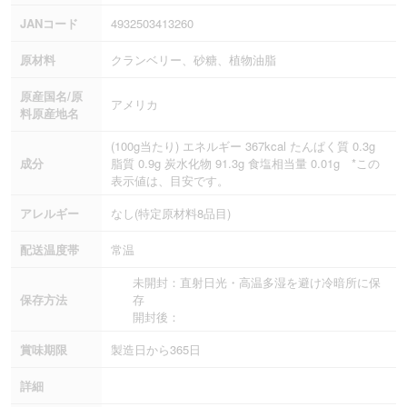
JANコード
4932503413260
原材料
クランベリー、砂糖、植物油脂
原産国名/原
アメリカ
料原産地名
(100g当たり) エネルギー 367kcal たんぱく質 0.3g
成分
脂質 0.9g 炭水化物 91.3g 食塩相当量 0.01g *この
表示値は、目安です。
アレルギー
なし(特定原材料8品目)
配送温度帯
常温
未開封：直射日光・高温多湿を避け冷暗所に保
保存方法
存
開封後：
賞味期限
製造日から365日
詳細