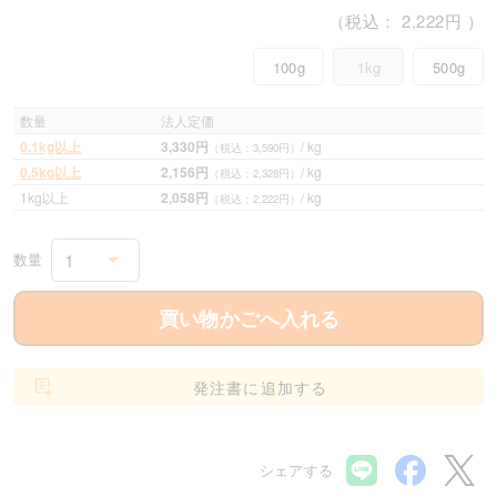
（税込：
2,222円
）
100g
1kg
500g
数量
法人定価
0.1kg以上
3,330円
/ kg
（税込：3,590円）
0.5kg以上
2,156円
/ kg
（税込：2,328円）
1kg以上
2,058円
/ kg
（税込：2,222円）
1
数量
買い物かごへ入れる
発注書に追加する
シェアする