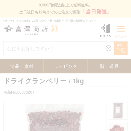
9,980円(税込)以上で送料無料、
「当日発送」
土日祝日も12時までのご注文で原則
小分けサイズから大容量まで製菓・製パン材料・包装資材・消耗品の業務⽤仕⼊れサイト
ログイン
メニュー
食品・食材
ラッピング
型・道具
ドライクランベリー
/ 1kg
商品No.00376201