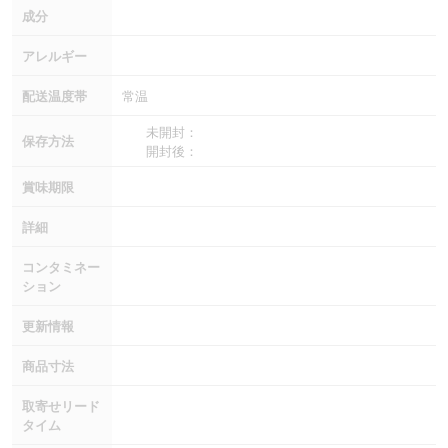
成分
アレルギー
配送温度帯
常温
未開封：
保存方法
開封後：
賞味期限
詳細
コンタミネー
ション
更新情報
商品寸法
取寄せリード
タイム