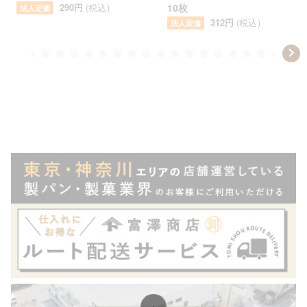
290円
(税込)
10枚
法人定価
312円
(税込)
法人定価
Item
em
item
item
item
item
item
item
item
item
item
item
item
item
item
item
item
item
item
item
item
item
ite
1
14
15
16
17
18
19
20
21
22
23
24
25
26
27
28
29
30
31
32
33
34
of
50