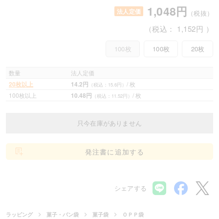
1,048円
法人定価
（税抜）
（税込：
1,152円
）
100枚
100枚
20枚
数量
法人定価
20枚以上
14.2円
/ 枚
（税込：15.6円）
100枚以上
10.48円
/ 枚
（税込：11.52円）
只今在庫がありません
発注書に追加する
シェアする
ラッピング
菓子・パン袋
菓子袋
ＯＰＰ袋