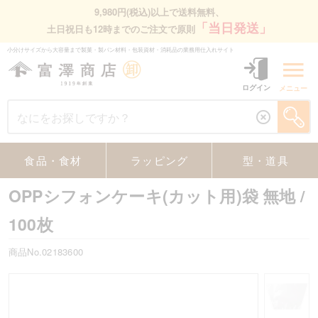
9,980円(税込)以上で送料無料、
「当日発送」
土日祝日も12時までのご注文で原則
小分けサイズから大容量まで製菓・製パン材料・包装資材・消耗品の業務⽤仕⼊れサイト
ログイン
メニュー
食品・食材
ラッピング
型・道具
OPPシフォンケーキ(カット用)袋 無地
/
100枚
商品No.02183600