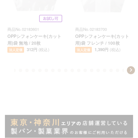
商品No.02183601
商品No.02183700
OPPシフォンケーキ(カット
OPPシフォンケーキ(カット
用)袋 無地 / 20枚
用)袋 フレンチ / 100枚
312円
(税込)
1,390円
(税込)
法人定価
法人定価
Item
em
item
item
item
item
item
item
item
item
item
item
item
item
item
item
item
item
item
item
item
item
ite
1
14
15
16
17
18
19
20
21
22
23
24
25
26
27
28
29
30
31
32
33
34
of
50