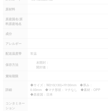
原材料
原産国名/原
料原産地名
成分
アレルギー
配送温度帯
常温
未開封：
保存方法
開封後：
賞味期限
◆サイズ：W210(130)×H130mm ◆厚み：
詳細
0.03mm ◆マチ形状：マチなし ◆素材：OPP
◆原産国：日本
コンタミネー
ション