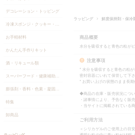
デコレーション・トッピング
ラッピング
鮮度保持剤・保冷
冷凍スポンジ・クッキー・パン
お手軽材料
商品概要
水分を吸収すると青色の粒が
かんたん手作りキット
注意事項
酒・リキュール類
* 水分を吸収すると青色の粒
密封容器にいれて保管して下
スーパーフード・健康補助食品
* お買い上げの状態のまま長
膨張剤・香料・色素・凝固剤・添加物
◆商品の在庫・販売状況につ
・諸事情により、予告なく販
特集
・当サイトに掲載されている
卸商品
ご利用方法
＜シリカゲルのご使用上の目
ラッピング
透明な粒の中に青い粒が15程