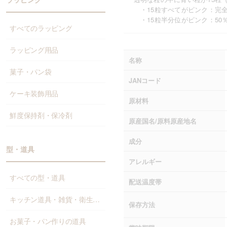
・15粒すべてがピンク：完
・15粒半分位がピンク：50
すべてのラッピング
ラッピング用品
名称
菓子・パン袋
JANコード
ケーキ装飾用品
原材料
鮮度保持剤・保冷剤
原産国名/原料原産地名
成分
型・道具
アレルギー
すべての型・道具
配送温度帯
キッチン道具・雑貨・衛生資材
保存方法
お菓子・パン作りの道具