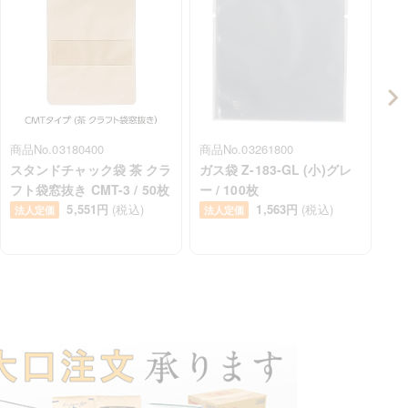
商品No.03180400
商品No.03261800
商品
スタンドチャック袋 茶 クラ
ガス袋 Z-183-GL (小)グレ
エ
フト袋窓抜き CMT-3 / 50枚
ー / 100枚
10
5,551円
(税込)
1,563円
(税込)
法人定価
法人定価
法