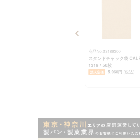
商品No.01538102
商品No.03189300
1kg
トレー AGT-M(三ツ目金
スタンドチャック袋 CALP
込)
具) 4.5寸 / 1枚
1319 / 50枚
117円
(税込)
5,960円
(税込)
法人定価
法人定価
Item
1
of
100