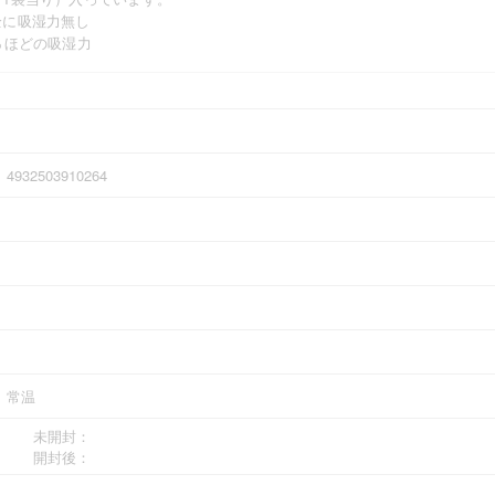
全に吸湿力無し
％ほどの吸湿力
4932503910264
常温
未開封：
開封後：