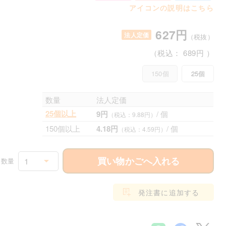
アイコンの説明はこちら
627円
法人定価
（税抜）
（税込：
689円
）
150個
25個
数量
法人定価
25個以上
9円
/ 個
（税込：9.88円）
150個以上
4.18円
/ 個
（税込：4.59円）
買い物かごへ入れる
1
数量
発注書に追加する