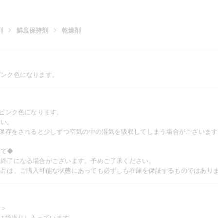
剤
鮮度保持剤
乾燥剤
ピンク色になります。
がピンク色になります。
さい。
期保存をされると少しずつ空気の中の湿気を吸収してしまう場合がございます
いて◆
売終了になる場合がございます。予めご了承ください。
商品は、ご購入可能な状態にあっても必ずしも在庫を保証するものではあり
安＞
（1袋当り）入っています。