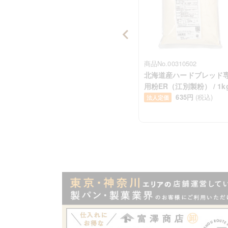
商品No.00014600
商品No.00310502
アルモ
ビリオン / 25kg
北海道産ハードブレッド
8,424円
(税込)
用粉ER（江別製粉） / 1k
法人定価
込)
635円
(税込)
法人定価
Item
1
of
100