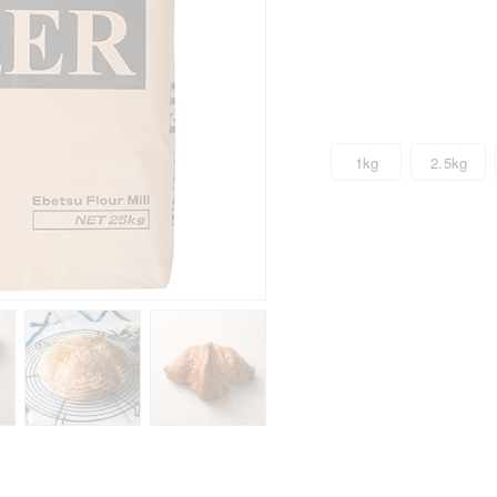
1kg
2.5kg