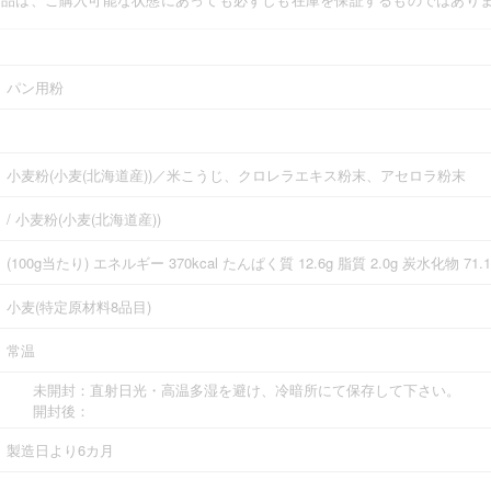
パン用粉
小麦粉(小麦(北海道産))／米こうじ、クロレラエキス粉末、アセロラ粉末
/ 小麦粉(小麦(北海道産))
(100g当たり) エネルギー 370kcal たんぱく質 12.6g 脂質 2.0g 炭水化物 7
小麦(特定原材料8品目)
常温
未開封：直射日光・高温多湿を避け、冷暗所にて保存して下さい。
開封後：
製造日より6カ月