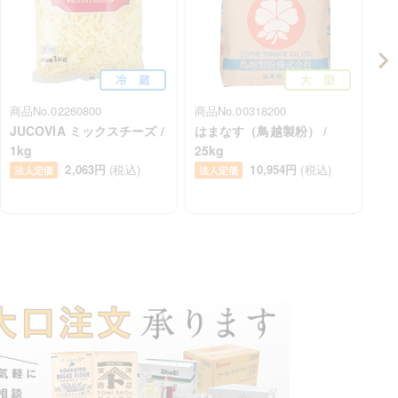
商品No.02260800
商品No.00318200
商品
JUCOVIA ミックスチーズ /
はまなす（鳥越製粉） /
北
1kg
25kg
用
2,063円
(税込)
10,954円
(税込)
2.
法人定価
法人定価
法