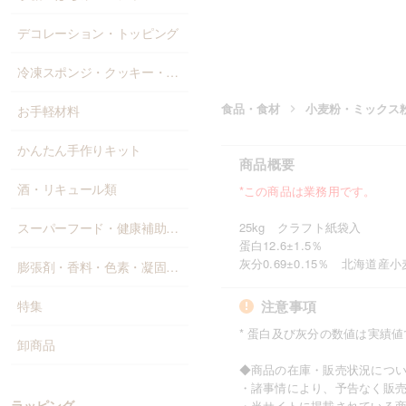
デコレーション・トッピング
冷凍スポンジ・クッキー・パン
食品・食材
小麦粉・ミックス
お手軽材料
かんたん手作りキット
商品概要
酒・リキュール類
*この商品は業務用です。
スーパーフード・健康補助食品
25kg クラフト紙袋入
蛋白12.6±1.5％
灰分0.69±0.15％ 北海
膨張剤・香料・色素・凝固剤・添加物
特集
注意事項
* 蛋白及び灰分の数値は実績
卸商品
◆商品の在庫・販売状況につ
・諸事情により、予告なく販
ラッピング
・当サイトに掲載されている