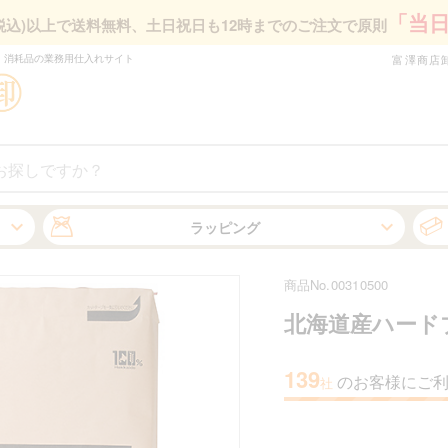
「当
円(税込)以上で送料無料、
土日祝日も12時までのご注文で原則
・消耗品の業務⽤仕⼊れサイト
富澤商店
ラッピング
商品No.00310500
北海道産ハード
139
のお客様にご
社