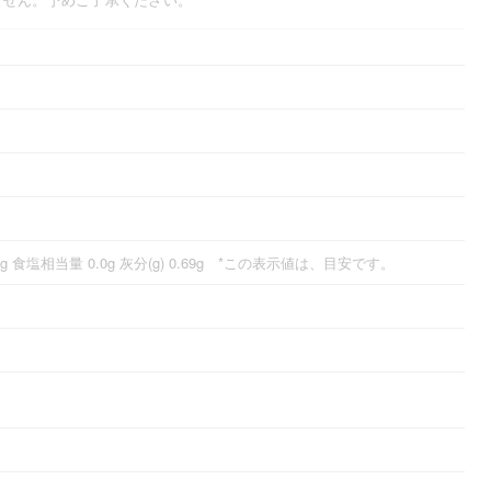
1.1g 食塩相当量 0.0g 灰分(g) 0.69g *この表示値は、目安です。