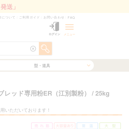
日発送」
卸について
ご利用ガイド
お問い合わせ
FAQ
ログイン
メニュー
型・道具
ブレッド専用粉ER（江別製粉）
/ 25kg
利用いただいております！