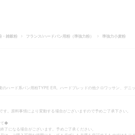
粉・雑穀粉
フランス/ハードパン用粉（準強力粉）
準強力小麦粉
道産小麦のハード系パン用粉TYPE ER。ハードブレッドの他クロワッサン、デ
値です。原料事情により変動する場合がございますので予めご了承下さい。
いて◆
売終了になる場合がございます。予めご了承ください。
商品は、ご購入可能な状態にあっても必ずしも在庫を保証するものではあり