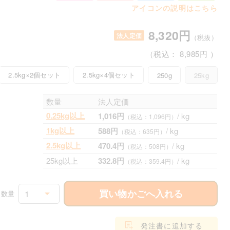
アイコンの説明はこちら
8,320円
法人定価
（税抜）
（税込：
8,985円
）
2.5kg×2個セット
2.5kg×4個セット
250g
25kg
数量
法人定価
0.25kg以上
1,016円
/ kg
（税込：1,096円）
1kg以上
588円
/ kg
（税込：635円）
2.5kg以上
470.4円
/ kg
（税込：508円）
25kg以上
332.8円
/ kg
（税込：359.4円）
買い物かごへ入れる
1
数量
発注書に追加する