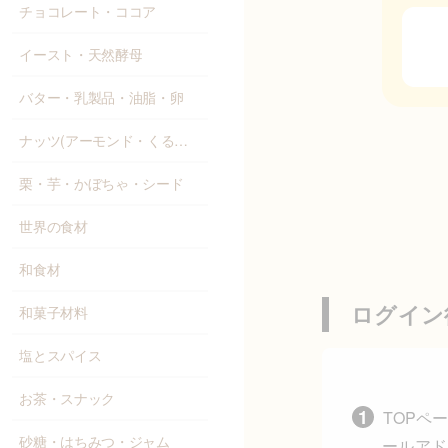
チョコレート・ココア
イースト・天然酵母
バター・乳製品・油脂・卵
ナッツ(アーモンド・くるみ等)
栗・芋・かぼちゃ・シード
世界の食材
和食材
ログイン
和菓子材料
塩とスパイス
お茶・スナック
TOPペ
砂糖・はちみつ・ジャム
ールアド