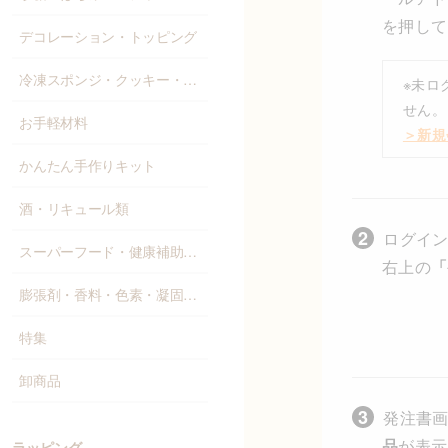
を押して
デコレーション・トッピング
冷凍スポンジ・クッキー・パン
※未ロ
せん。
お手軽材料
＞新規
かんたん手作りキット
酒・リキュール類
ログイン
スーパーフード・健康補助食品
右上の
「
膨張剤・香料・色素・凝固剤・添加物
特集
卸商品
発注書画
品
が表示
ラッピング