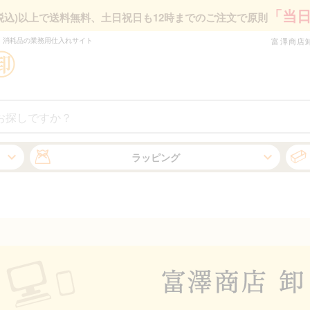
「当
円(税込)以上で送料無料、
土日祝日も12時までのご注文で原則
・消耗品の業務⽤仕⼊れサイト
富澤商店
ラッピング