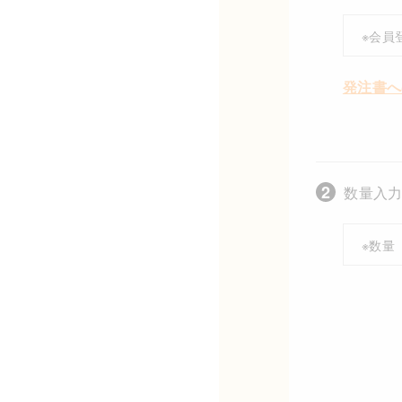
※会員
発注書へ
数量入力
※数量